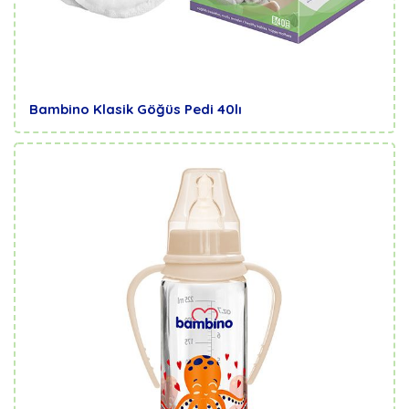
Bambino Klasik Göğüs Pedi 40lı